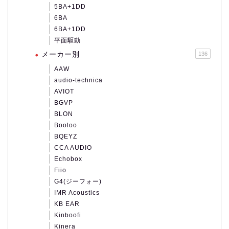
5BA+1DD
6BA
6BA+1DD
平面駆動
メーカー別
136
AAW
audio-technica
AVIOT
BGVP
BLON
Booloo
BQEYZ
CCA AUDIO
Echobox
Fiio
G4(ジーフォー)
IMR Acoustics
KB EAR
Kinboofi
Kinera