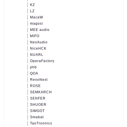
KZ
LZ
MacaW
magosi
MEE audio
MIFO
NexAudio
NiceHCK
NUARL
OperaFactory
phb
QOA
RevoNext
ROSE
SEMKARCH
SENFER
SHUOER
SIMGOT
Smabat
TaoTronnics