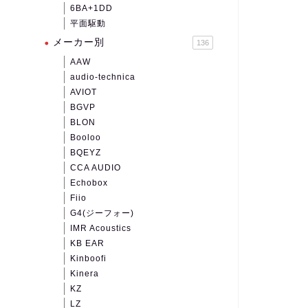
6BA+1DD
平面駆動
メーカー別
136
AAW
audio-technica
AVIOT
BGVP
BLON
Booloo
BQEYZ
CCA AUDIO
Echobox
Fiio
G4(ジーフォー)
IMR Acoustics
KB EAR
Kinboofi
Kinera
KZ
LZ