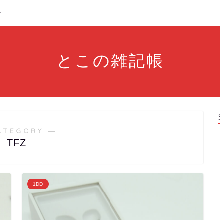
せ
とこの雑記帳
ATEGORY ―
TFZ
1DD