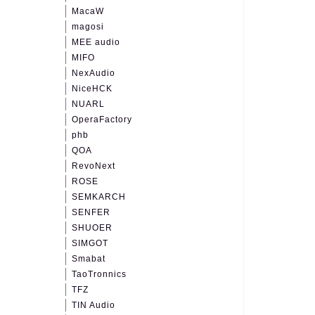
MacaW
magosi
MEE audio
MIFO
NexAudio
NiceHCK
NUARL
OperaFactory
phb
QOA
RevoNext
ROSE
SEMKARCH
SENFER
SHUOER
SIMGOT
Smabat
TaoTronnics
TFZ
TIN Audio