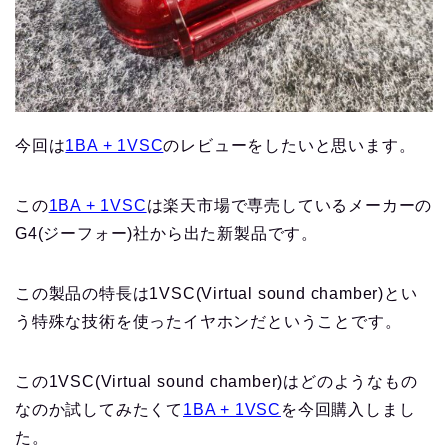
今回は
1BA + 1VSC
のレビューをしたいと思います。
この
1BA + 1VSC
は楽天市場で専売しているメーカーの
G4(ジーフォー)社から出た新製品です。
この製品の特長は
1VSC(Virtual sound chamber)
とい
う特殊な技術を使ったイヤホンだということです。
この1VSC(Virtual sound chamber)はどのようなもの
なのか試してみたくて
1BA + 1VSC
を今回購入しまし
た。