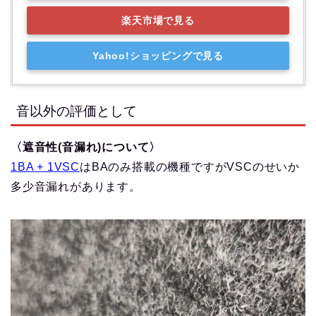
楽天市場で見る
Yahoo!ショッピングで見る
音以外の評価として
〈遮音性(音漏れ)について〉
1BA + 1VSC
はBAのみ搭載の機種ですがVSCのせいか
多少音漏れがあります。