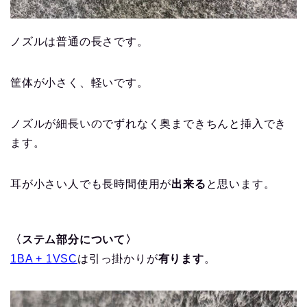
ノズルは普通の長さです。
筐体が小さく、軽いです。
ノズルが細長いのでずれなく奥まできちんと挿入でき
ます。
耳が小さい人でも長時間使用が
出来る
と思います。
〈ステム部分について〉
1BA + 1VSC
は引っ掛かりが
有ります
。