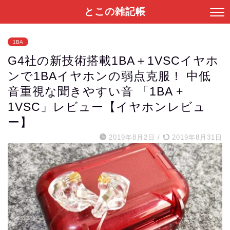
とこの雑記帳
1BA
G4社の新技術搭載1BA＋1VSCイヤホ
ンで1BAイヤホンの弱点克服！ 中低
音重視な聞きやすい音 「1BA +
1VSC」レビュー【イヤホンレビュ
ー】
2019年8月2日
/
2019年8月31日