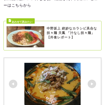
ーはこちらから
中野坂上 絶妙なカラシビ具合な
担々麺 天鳳 「汁なし担々麺」
【外食レポート】