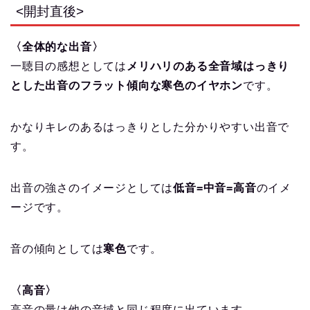
<開封直後>
〈全体的な出音〉
一聴目の感想としては
メリハリのある全音域はっきり
とした出音のフラット傾向な寒色のイヤホン
です。
かなりキレのあるはっきりとした分かりやすい出音で
す。
出音の強さのイメージとしては
低音=中音=高音
のイメ
ージです。
音の傾向としては
寒色
です。
〈高音〉
高音の量は他の音域と同じ程度に出ています。