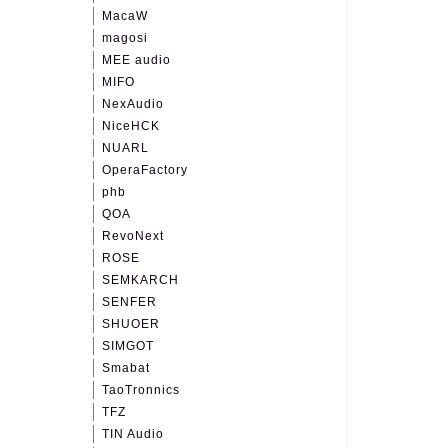
MacaW
magosi
MEE audio
MIFO
NexAudio
NiceHCK
NUARL
OperaFactory
phb
QOA
RevoNext
ROSE
SEMKARCH
SENFER
SHUOER
SIMGOT
Smabat
TaoTronnics
TFZ
TIN Audio