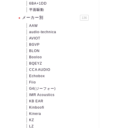
6BA+1DD
平面駆動
メーカー別
136
AAW
audio-technica
AVIOT
BGVP
BLON
Booloo
BQEYZ
CCA AUDIO
Echobox
Fiio
G4(ジーフォー)
IMR Acoustics
KB EAR
Kinboofi
Kinera
KZ
LZ