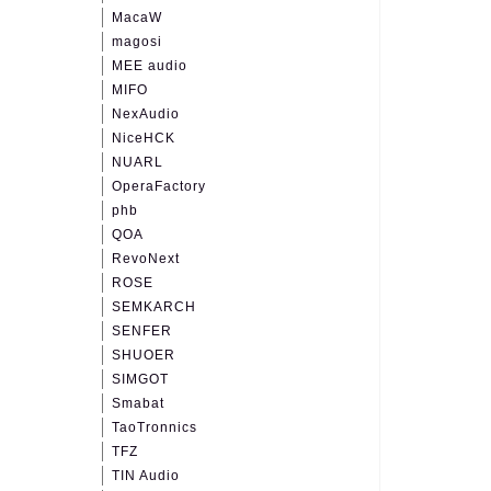
MacaW
magosi
MEE audio
MIFO
NexAudio
NiceHCK
NUARL
OperaFactory
phb
QOA
RevoNext
ROSE
SEMKARCH
SENFER
SHUOER
SIMGOT
Smabat
TaoTronnics
TFZ
TIN Audio