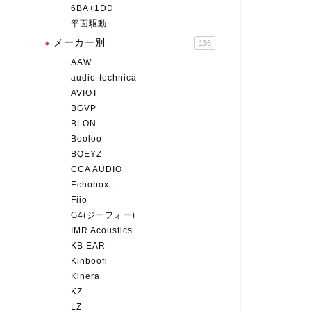
6BA+1DD
平面駆動
メーカー別
136
AAW
audio-technica
AVIOT
BGVP
BLON
Booloo
BQEYZ
CCA AUDIO
Echobox
Fiio
G4(ジーフォー)
IMR Acoustics
KB EAR
Kinboofi
Kinera
KZ
LZ