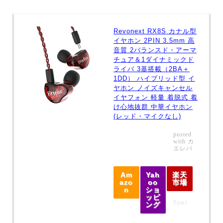
Revonext RX8S カナル型
イヤホン 2PIN 3.5mm 高
音質 2バランスド・アーマ
チュア＆1ダイナミックド
ライバ 3基搭載（2BA＋
1DD） ハイブリッド型 イ
ヤホン ノイズキャンセル
イヤフォン 軽量 着脱式 着
け心地抜群 中華イヤホン
(レッド・マイクなし)
posted
with
カ
エレバ
Am
Yah
楽天
azo
oo
市場
n
ショ
ッピ
7net
ング