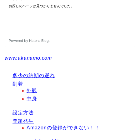
www.akanamo.com
多少の納期の遅れ
到着
外観
中身
設定方法
問題発生
Amazonの登録ができない！！