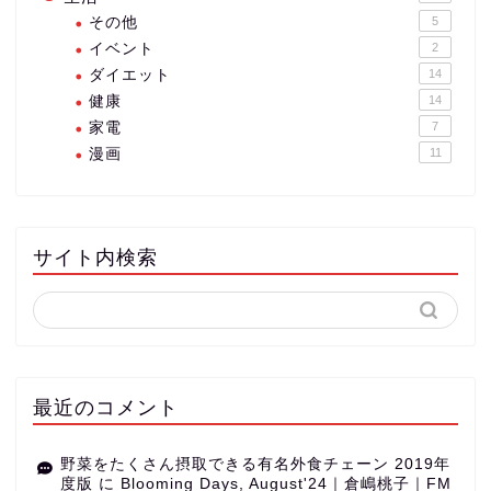
その他
5
イベント
2
ダイエット
14
健康
14
家電
7
漫画
11
サイト内検索
最近のコメント
野菜をたくさん摂取できる有名外食チェーン 2019年
度版
に
Blooming Days, August'24｜倉嶋桃子｜FM