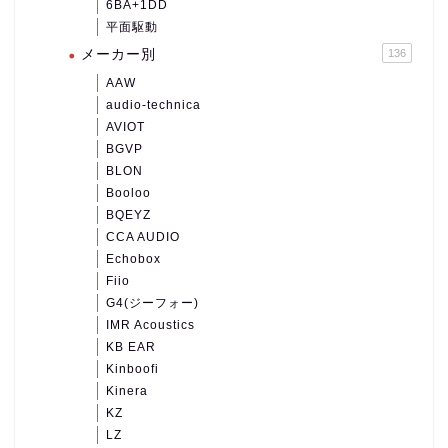
6BA+1DD
平面駆動
メーカー別
136
AAW
audio-technica
AVIOT
BGVP
BLON
Booloo
BQEYZ
CCA AUDIO
Echobox
Fiio
G4(ジーフォー)
IMR Acoustics
KB EAR
Kinboofi
Kinera
KZ
LZ