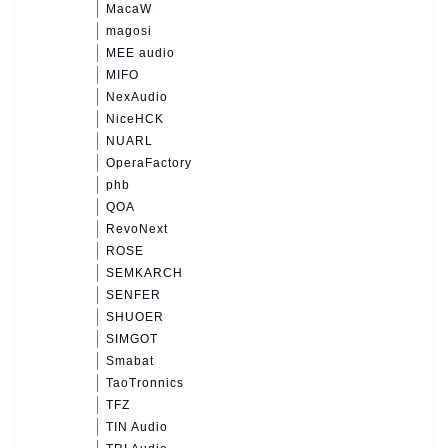
MacaW
magosi
MEE audio
MIFO
NexAudio
NiceHCK
NUARL
OperaFactory
phb
QOA
RevoNext
ROSE
SEMKARCH
SENFER
SHUOER
SIMGOT
Smabat
TaoTronnics
TFZ
TIN Audio