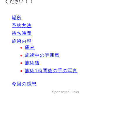
ください！！
場所
予約方法
待ち時間
施術内容
痛み
施術中の雰囲気
施術後
施術1時間後の手の写真
今回の感想
Sponsored Links