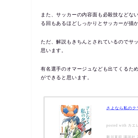
また、サッカーの内容面も必殺技などな
る回もあるほどしっかりとサッカーが描
ただ、解説もきちんとされているのでサ
思います。
有名選手のオマージュなども出てくるた
ができると思います。
さよなら私のク
posted with
カエ
新川直司 講談社 20