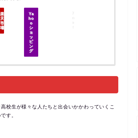
7
楽
Ya
n
天
ho
e
市
o
t
場
シ
ョ
ッ
ピ
ン
グ
な高校生が様々な人たちと出会いかかわっていくこ
のです。