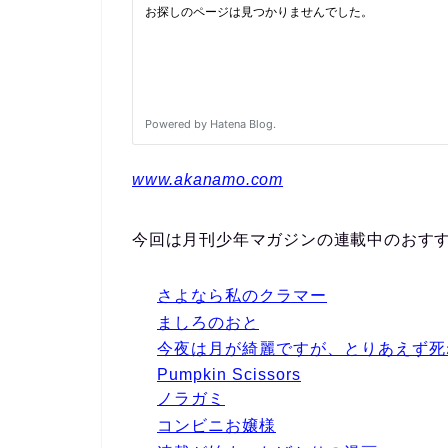
www.akanamo.com
今回は
月刊少年マガジンの連載中のおす
さよなら私のクラマー
ましろのおと
今夜は月が綺麗ですが、とりあえず死
Pumpkin Scissors
ノラガミ
コンビニお嬢様