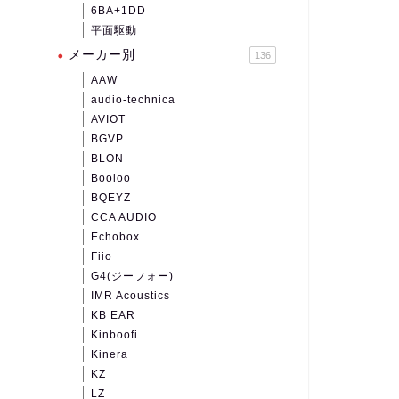
6BA+1DD
平面駆動
メーカー別
136
AAW
audio-technica
AVIOT
BGVP
BLON
Booloo
BQEYZ
CCA AUDIO
Echobox
Fiio
G4(ジーフォー)
IMR Acoustics
KB EAR
Kinboofi
Kinera
KZ
LZ