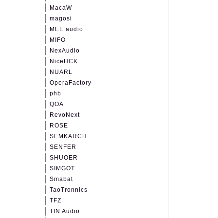
MacaW
magosi
MEE audio
MIFO
NexAudio
NiceHCK
NUARL
OperaFactory
phb
QOA
RevoNext
ROSE
SEMKARCH
SENFER
SHUOER
SIMGOT
Smabat
TaoTronnics
TFZ
TIN Audio