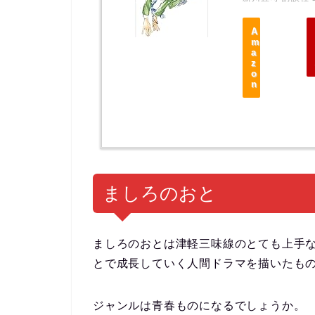
A
m
a
z
o
n
ましろのおと
ましろのおとは津軽三味線のとても上手
とで成長していく人間ドラマを描いたも
ジャンルは青春ものになるでしょうか。