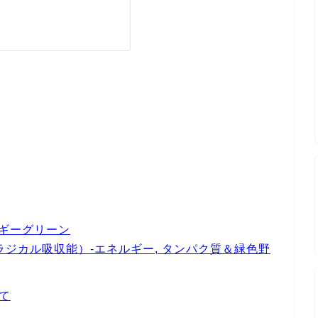
エネルギーグリーン
AC（酸素ラジカル吸収能）-エネルギー, タンパク質＆緑色野
て