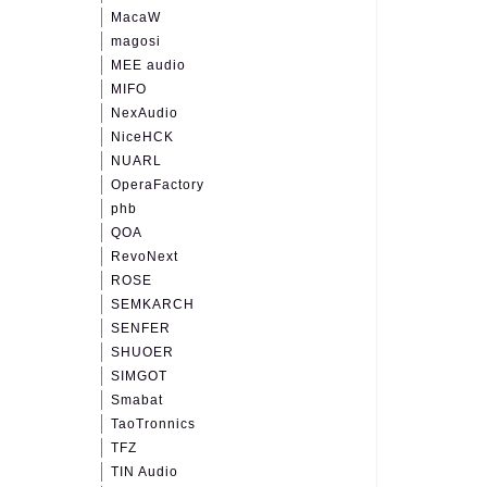
MacaW
magosi
MEE audio
MIFO
NexAudio
NiceHCK
NUARL
OperaFactory
phb
QOA
RevoNext
ROSE
SEMKARCH
SENFER
SHUOER
SIMGOT
Smabat
TaoTronnics
TFZ
TIN Audio