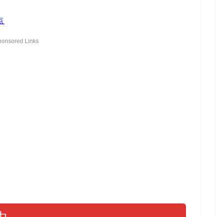
点
ponsored Links
由