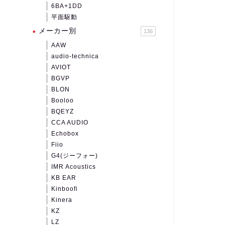
6BA+1DD
平面駆動
メーカー別
136
AAW
audio-technica
AVIOT
BGVP
BLON
Booloo
BQEYZ
CCA AUDIO
Echobox
Fiio
G4(ジーフォー)
IMR Acoustics
KB EAR
Kinboofi
Kinera
KZ
LZ